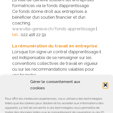
formatrices via le fonds d’apprentissage.
Ce fonds donne droit aux entreprises à
bénéficier d’un soutien financier et d’un
coaching.
www.ville-geneve.ch/fonds-apprentissage
|
tél :
022 418 22 91
La rémunération du travail en entreprise
Lorsque l’on signe un contrat d’apprentissage il
est indispensable de se renseigner sur les
conventions collectives de travail en vigueur
ou sur les recommandations valables pour
une branche.
Gérer le consentement aux
Liens pratiques
cookies
Offices et services d’orientation
Pour offrir les meilleures expériences, nous utilisons des technologies
Offices de la formation professionnelle
telles que les cookies pour stocker et/ou accéder aux informations des
appareils. Le fait de consentir à ces technologies nous permettra de
Associations professionnelles
traiter des données telles que le comportement de navigation ou les ID