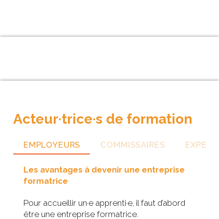
Acteur·trice·s de formation
EMPLOYEURS
COMMISSAIRES
EXPERT
Les avantages à devenir une entreprise
formatrice
Pour accueillir un·e apprenti·e, il faut d’abord
être une entreprise formatrice.