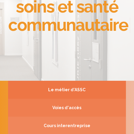
soins et santé
communautaire
|
Le métier d'ASSC
Voies d'accès
Cours interentreprise