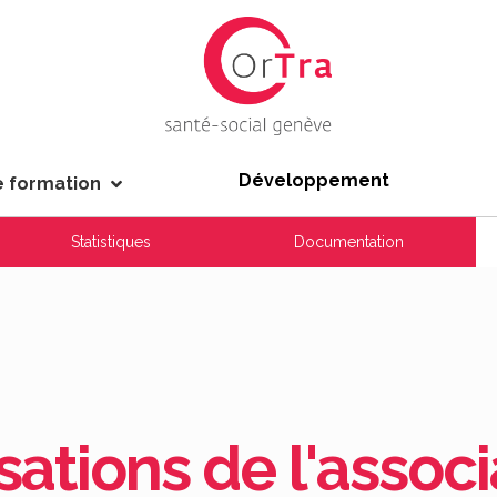
Développement
e formation
[rev_slider alias="homepage_reas"][/rev_slider]
Statistiques
Documentation
sations de l'associ