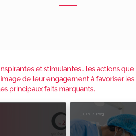
nspirantes et stimulantes… les actions que
l'image de leur engagement à favoriser les 
es principaux faits marquants.
JUIN / 2023