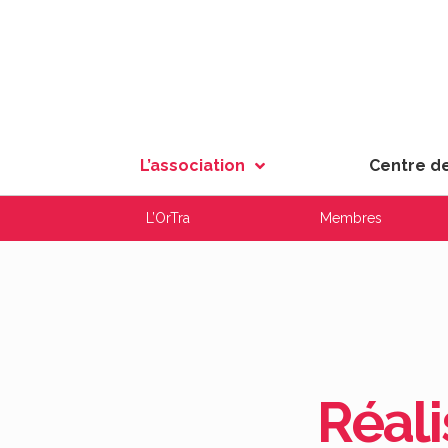
L’association
Centre d
L’OrTra
Membres
Réali