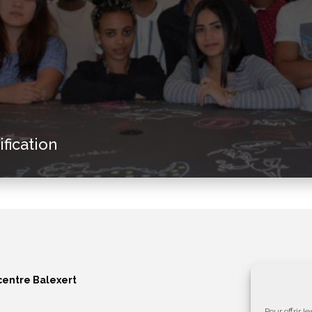
fication
centre Balexert
Pour offrir 