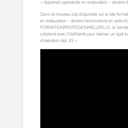
« Apprends spécialiste en restauration – deviens t
Dans ce nouveau clip disponible sur le site format
en restauration – deviens technicienne en salle d
FORMATIONPROFESSIONNELLEPLUS, le Secrétariat d’
collaboré avec l’OdASanté pour réaliser un spot é
d’opération dipl. ES ».