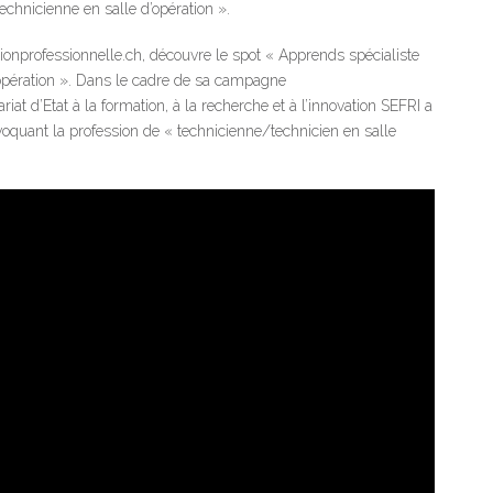
echnicienne en salle d’opération ».
ionprofessionnelle.ch, découvre le spot « Apprends spécialiste
’opération ». Dans le cadre de sa campagne
Etat à la formation, à la recherche et à l’innovation SEFRI a
voquant la profession de « technicienne/technicien en salle