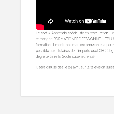
Le spot « Apprends spécialiste en restauration – de
campagne FORMATIONPROFESSIONNELLEPLUS à laqu
formation. Il montre de manière amusante la perméa
possible aux titulaires de n’importe quel CFC (degr
degré tertiaire B (école supérieure ES)
Il sera diffusé dès le 24 avril sur la télévision su