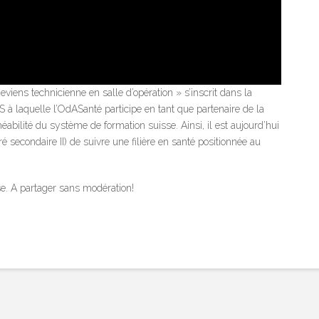
viens technicienne en salle d’opération » s’inscrit dans la
elle l’OdASanté participe en tant que partenaire de la
bilité du système de formation suisse. Ainsi, il est aujourd’hui
é secondaire II) de suivre une filière en santé positionnée au
isse. A partager sans modération!