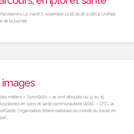
parcours, emploi et santé
 Parchemins Le mardi 6 novembre 2018 de 9h à 18h à UniMail.
e de la journée
n images
es métiers « SwissSkills » se sont déroulés du 12 au 15
Assistantes en soins et santé communautaire (ASSC – CFC), la
OdASanté, Organisation faîtière nationale du monde du travail en
ari, …