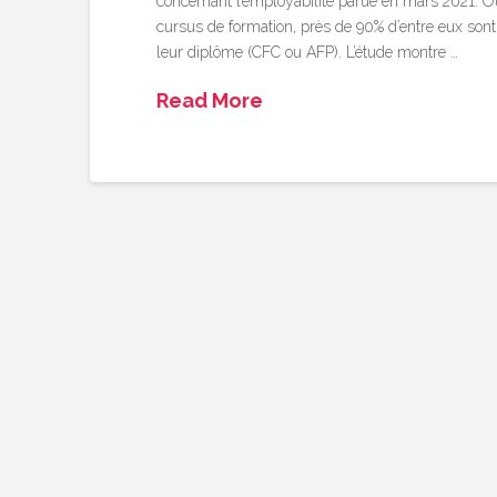
concernant l’employabilité parue en mars 2021. Out
cursus de formation, près de 90% d’entre eux son
leur diplôme (CFC ou AFP). L’étude montre …
Read More