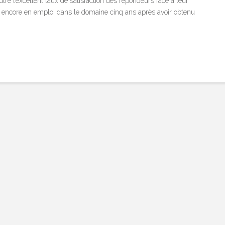
re l’excellent taux de satisfaction des répondeurs face à leur
t encore en emploi dans le domaine cinq ans après avoir obtenu