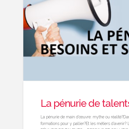
La pénurie de talent
La pénurie de main d’œuvre: mythe ou réalité?Dans
formations pour y pallier?Et les métiers d’avenir?