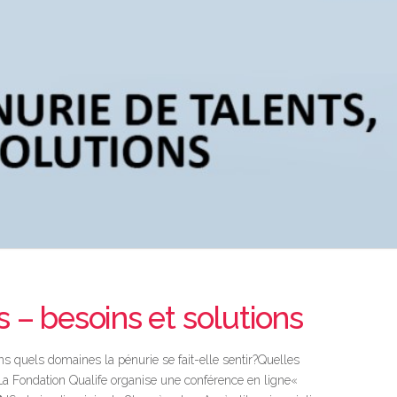
s – besoins et solutions
 quels domaines la pénurie se fait-elle sentir?Quelles
 La Fondation Qualife organise une conférence en ligne«