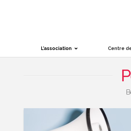
L’association
Centre d
P
B