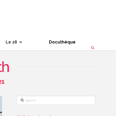
Le 28
Docuthèque
th
21
Search