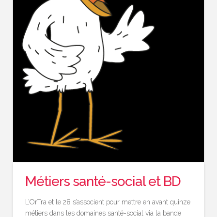
Métiers santé-social et BD
L’OrTra et le 28 s’associent pour mettre en avant quinze
métiers dans les domaines santé-social via la bande