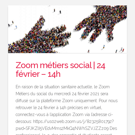
Zoom métiers social | 24
février – 14h
En raison de la situation sanitaire actuelle, le Zoom
Métiers du social du mercredi 24 février 2021 sera
diffusé sur la plateforme Zoom uniquement. Pour nous
retrouver le 24 février à 14h précises en virtuel,
connectez-vous à l’application Zoom via l’adresse ci-
dessous: https://us02web.zoom.us/j/82325801792?
pwd=SFJKZlI5VEdvMms2MkQ4NWhSZVJZZz09 Des