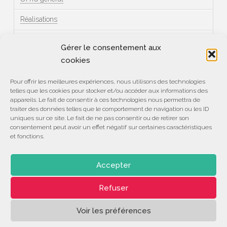
Réalisations
Témoignages
Gérer le consentement aux
cookies
Méta
Pour offrir les meilleures expériences, nous utilisons des technologies
telles que les cookies pour stocker et/ou accéder aux informations des
Connexion
appareils. Le fait de consentir à ces technologies nous permettra de
traiter des données telles que le comportement de navigation ou les ID
Flux des publications
uniques sur ce site. Le fait de ne pas consentir ou de retirer son
consentement peut avoir un effet négatif sur certaines caractéristiques
et fonctions.
Flux des commentaires
Site de WordPress-FR
Accepter
Refuser
ASSOCIATION
CENTRE DE COMPÉTENCES
DÉVELOPPEMENT
LE 28
Voir les préférences