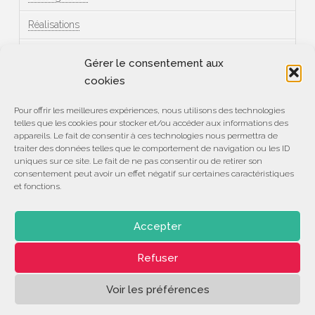
Réalisations
Témoignages
Gérer le consentement aux
cookies
Méta
Pour offrir les meilleures expériences, nous utilisons des technologies
telles que les cookies pour stocker et/ou accéder aux informations des
Connexion
appareils. Le fait de consentir à ces technologies nous permettra de
traiter des données telles que le comportement de navigation ou les ID
Flux des publications
uniques sur ce site. Le fait de ne pas consentir ou de retirer son
consentement peut avoir un effet négatif sur certaines caractéristiques
et fonctions.
Flux des commentaires
Site de WordPress-FR
Accepter
Refuser
ASSOCIATION
CENTRE DE COMPÉTENCES
DÉVELOPPEMENT
LE 28
Voir les préférences