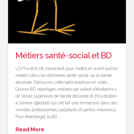
Métiers santé-social et BD
L’OrTra et le 28 s’associent pour mettre en avant quinze
métiers dans les domaines santé-social via la bande
dessinée. Découvrez cette belle aventure en vidéo.
Quinze BD reportages réalisés par autant d’étudiant·e·s
de l’école supérieure de bande dessinée et d’illustration
à Genève (@esbdi) qui ont fait une immersion dans des
mondes professionnels palpitants et parfois méconnus.
Pour télécharger la BD …
Read More