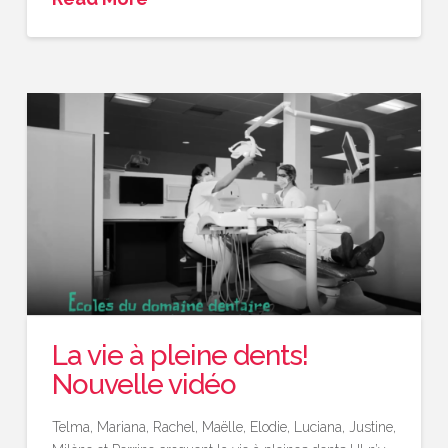
La vie à pleine dents!
Nouvelle vidéo
Telma, Mariana, Rachel, Maëlle, Elodie, Luciana, Justine,