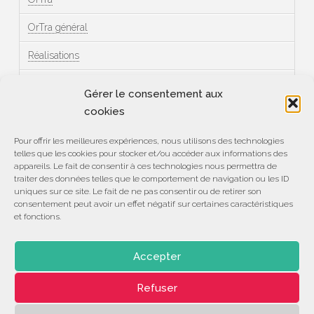
OrTra général
Réalisations
Témoignages
Gérer le consentement aux
cookies
Méta
Pour offrir les meilleures expériences, nous utilisons des technologies
telles que les cookies pour stocker et/ou accéder aux informations des
Connexion
appareils. Le fait de consentir à ces technologies nous permettra de
traiter des données telles que le comportement de navigation ou les ID
Flux des publications
uniques sur ce site. Le fait de ne pas consentir ou de retirer son
consentement peut avoir un effet négatif sur certaines caractéristiques
et fonctions.
Flux des commentaires
Site de WordPress-FR
Accepter
Refuser
ASSOCIATION
CENTRE DE COMPÉTENCES