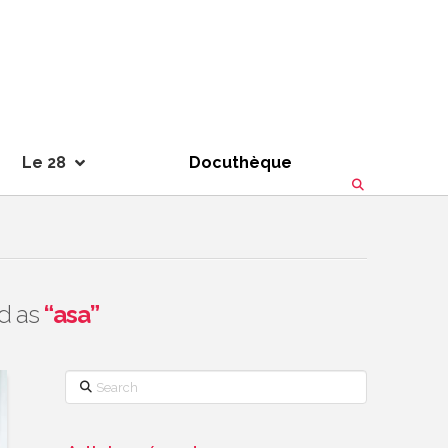
Le 28
Docuthèque
ed as
“asa”
Search