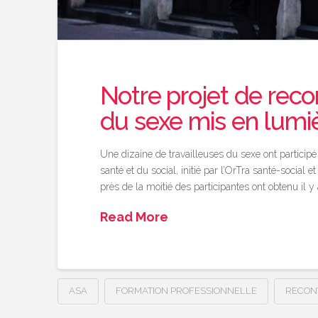
Notre projet de reco
du sexe mis en lumi
Une dizaine de travailleuses du sexe ont participé
santé et du social, initié par l’OrTra santé-socia
près de la moitié des participantes ont obtenu il
Read More
ASA
FORMATION PROFESSIONNELLE
RECON