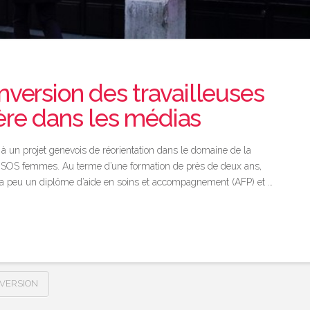
nversion des travailleuses
ère dans les médias
 à un projet genevois de réorientation dans le domaine de la
l et SOS femmes. Au terme d’une formation de près de deux ans,
 y a peu un diplôme d’aide en soins et accompagnement (AFP) et …
VERSION