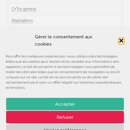
OrTra général
Réalisations
Témoignages
Gérer le consentement aux
cookies
Méta
Pour offrir les meilleures expériences, nous utilisons des technologies
telles que les cookies pour stocker et/ou accéder aux informations des
Connexion
appareils. Le fait de consentir à ces technologies nous permettra de
traiter des données telles que le comportement de navigation ou les ID
Flux des publications
uniques sur ce site. Le fait de ne pas consentir ou de retirer son
consentement peut avoir un effet négatif sur certaines caractéristiques
et fonctions.
Flux des commentaires
Site de WordPress-FR
Accepter
Refuser
ASSOCIATION
CENTRE DE COMPÉTENCES
DÉVELOPPEMENT
LE 28