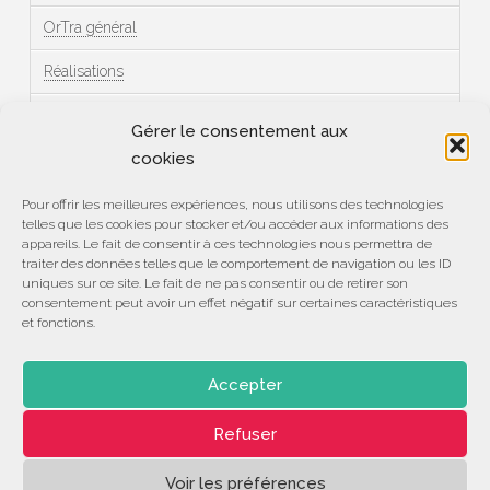
OrTra général
Réalisations
Témoignages
Gérer le consentement aux
cookies
Méta
Pour offrir les meilleures expériences, nous utilisons des technologies
telles que les cookies pour stocker et/ou accéder aux informations des
Connexion
appareils. Le fait de consentir à ces technologies nous permettra de
traiter des données telles que le comportement de navigation ou les ID
Flux des publications
uniques sur ce site. Le fait de ne pas consentir ou de retirer son
consentement peut avoir un effet négatif sur certaines caractéristiques
et fonctions.
Flux des commentaires
Site de WordPress-FR
Accepter
Refuser
ASSOCIATION
CENTRE DE COMPÉTENCES
DÉVELOPPEMENT
LE 28
Voir les préférences