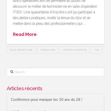
blocs opératoires afin de permettre au public de
découvrir le métier de technicien·ne en salle d’opération
(TSO). Une quarantaine d’inscrit·e·s ont pu participer à
des ateliers pratiques, revêtir la tenue du bloc et se
mettre dans la peau des professionnel·le·s qui …
Read More
BLOC OPERATOIRE
FORMATION
PORTES OUVERTES
TSO
Search
Articles récents
Conférence pour marquer les 10 ans du 28 !