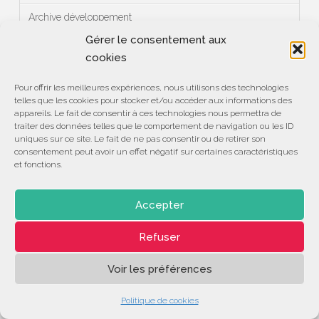
Archive développement
Gérer le consentement aux
Archive réalisation
cookies
Campagne de promotion
Pour offrir les meilleures expériences, nous utilisons des technologies
telles que les cookies pour stocker et/ou accéder aux informations des
Centre de Compétences
appareils. Le fait de consentir à ces technologies nous permettra de
traiter des données telles que le comportement de navigation ou les ID
Développement
uniques sur ce site. Le fait de ne pas consentir ou de retirer son
consentement peut avoir un effet négatif sur certaines caractéristiques
Emploi
et fonctions.
Événements
Accepter
Formation
Refuser
Incubateur
Voir les préférences
Le 28
Politique de cookies
Le 28 général