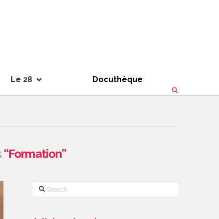
Le 28
Docuthèque
s
“Formation”
Search